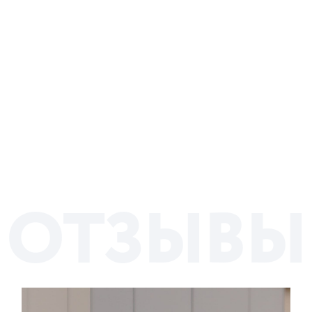
О
Т
З
Ы
В
Ы