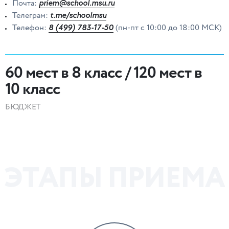
priem@school.msu.ru
Почта:
t.me/schoolmsu
Телеграм:
8 (499) 783-17-50
Телефон:
(пн-пт с 10:00 до 18:00 МСК)
60 мест в 8 класс / 120 мест в
10 класс
БЮДЖЕТ
Э
Т
А
П
Ы
П
Р
И
Е
М
А