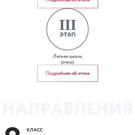
III
этап
Летняя школа
(очно)
Подробнее об этапе
Н
А
П
Р
А
В
Л
Е
Н
И
Я
КЛАСС