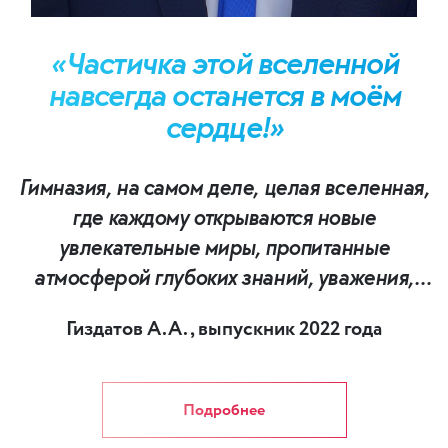
останется в моём
е
сердце!
«Частичка этой вселенной
навсегда останется в моём
сердце!»
Гимназия, на самом деле, целая вселенная,
где каждому открываются новые
увлекательные миры, пропитанные
атмосферой глубоких знаний, уважения,
свободы, взаимопонимания, дружбы и уюта.
Гиздатов А.А., выпускник 2022 года
В её стенах не только учишься и взрослеешь,
но и всесторонне развиваешься,
раскрываешь свои потенциальные
Подробнее
возможности и таланты, а главное, по-