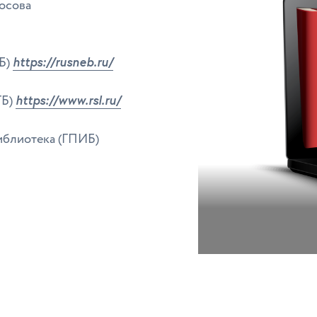
осова
https://rusneb.ru/
Б)
https://www.rsl.ru/
ГБ)
иблиотека (ГПИБ)