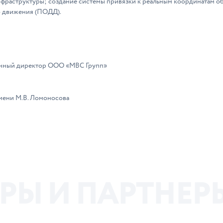
фраструктуры; создание системы привязки к реальным координатам о
о движения (ПОДД).
ионный директор ООО «МВС Групп»
мени М.В. Ломоносова
Р
Ы
И
П
А
Р
Т
Н
Е
Р