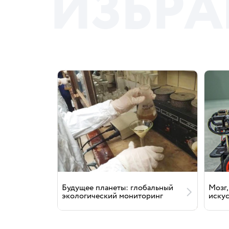
И
З
Б
Р
А
Будущее планеты: глобальный
Мозг,
экологический мониторинг
иску