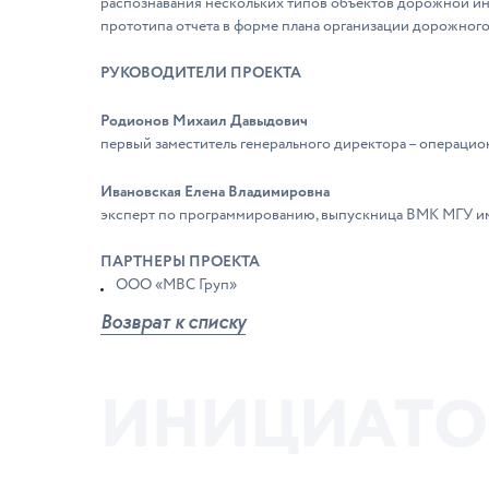
распознавания нескольких типов объектов дорожной ин
прототипа отчета в форме плана организации дорожног
РУКОВОДИТЕЛИ ПРОЕКТА
Родионов Михаил Давыдович
первый заместитель генерального директора – операц
Ивановская Елена Владимировна
эксперт по программированию, выпускница ВМК МГУ и
ПАРТНЕРЫ ПРОЕКТА
ООО «МВС Груп»
Возврат к списку
И
Н
И
Ц
И
А
Т
О