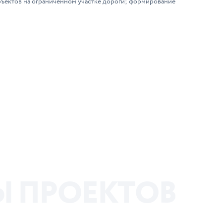
бъектов на ограниченном участке дороги; формирование
Ы
П
Р
О
Е
К
Т
О
В