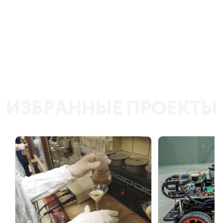
И
З
Б
Р
А
Н
Н
Ы
Е
П
Р
О
Е
К
Т
Ы