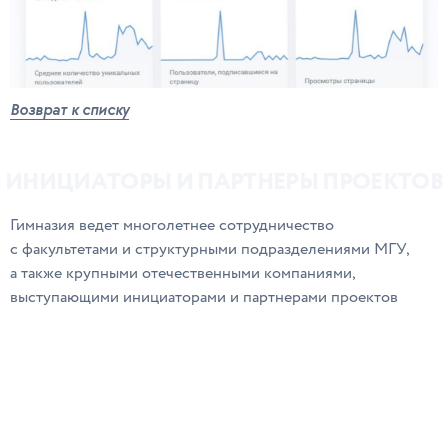
Возврат к списку
И
Н
И
Ц
И
А
Т
О
Р
Ы
И
П
А
Р
Т
Н
Е
Р
Ы
П
Р
О
Е
К
Т
О
В
Гимназия ведет многолетнее сотрудничество
с факультетами и структурными подразделениями МГУ,
а также крупными отечественными компаниями,
выступающими инициаторами и партнерами проектов