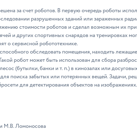
 решена за счет роботов. В первую очередь роботы испо
обследовании разрушенных зданий или зараженных рад
ижению стоимости роботов и сделал возможным их прим
мячей и других спортивных снарядов на тренировках мог
рят о сервисной робототехнике.
 способного обследовать помещения, находить лежащие 
 Такой робот может быть использован для сбора разбро
есос (бутылки, банки и т. п.) в кинозалах или досугов
для поиска забытых или потерянных вещей. Задачи, ре
йросети для детектирования объектов на изображениях
 М.В. Ломоносова