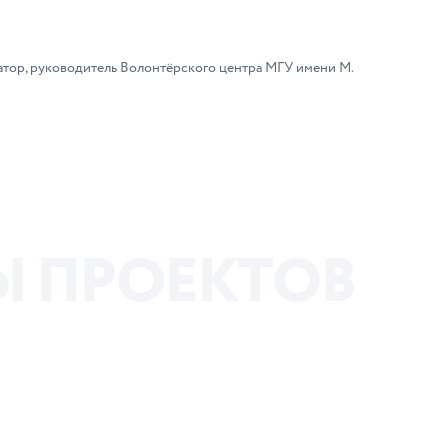
атор, руководитель Волонтёрского центра МГУ имени М.
Ы
П
Р
О
Е
К
Т
О
В