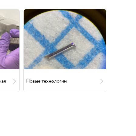
кая
Новые технологии
Отраслев