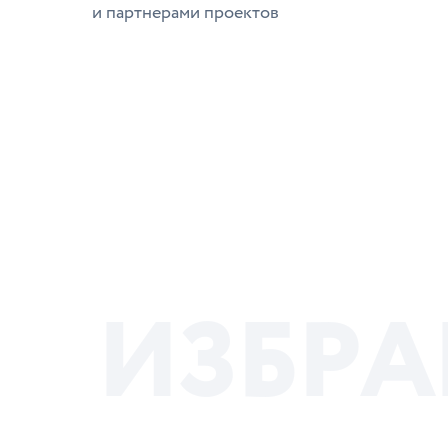
и партнерами проектов
И
З
Б
Р
А