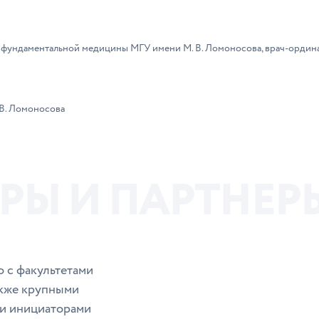
а фундаментальной медицины МГУ имени М. В. Ломоносова, врач-ордин
В. Ломоносова
Р
Ы
И
П
А
Р
Т
Н
Е
Р
о с факультетами
акже крупными
и инициаторами