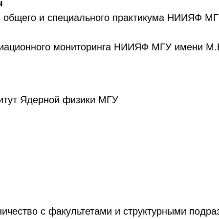
ч
й общего и специального практикума НИИЯФ М
диационного мониторинга НИИЯФ МГУ имени М.
итут Ядерной физики МГУ
ничество с факультетами и структурными подр