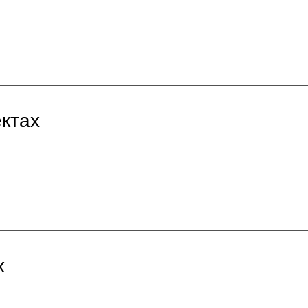
ктах
х