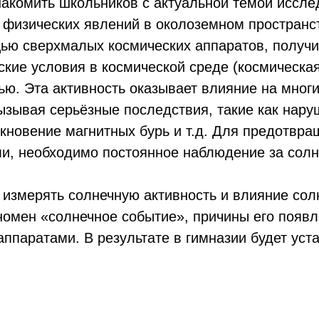
накомить школьников с актуальной темой иссле
физических явлений в околоземном пространст
щью сверхмалых космических аппаратов, получ
кие условия в космической среде (космическая
ью. Эта активность оказывает влияние на многи
ызывая серьёзные последствия, такие как нару
никновение магнитных бурь и т.д. Для предотвр
и, необходимо постоянное наблюдение за солн
 измерять солнечную активность и влияние сол
номен «солнечное событие», причины его появ
аппаратами. В результате в гимназии будет ус