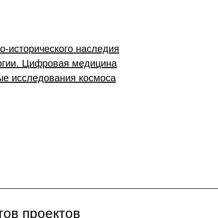
о-исторического наследия
огии. Цифровая медицина
ые исследования космоса
тов проектов