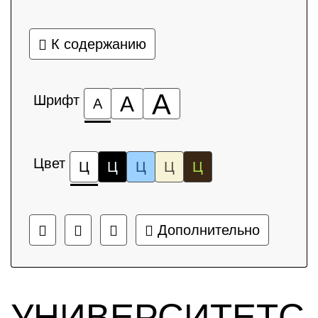
К содержанию
А
Шрифт
А
А
Цвет
Ц
Ц
Ц
Ц
Ц
Дополнительно
УНИВЕРСИТЕТС