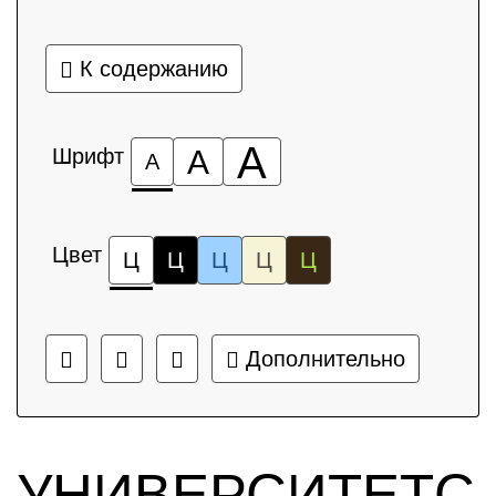
К содержанию
А
Шрифт
А
А
Цвет
Ц
Ц
Ц
Ц
Ц
Дополнительно
УНИВЕРСИТЕТС