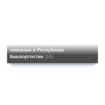
Делегация Университетской
гимназии в Республике
Башкортостан
(16)