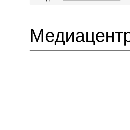
Медиацент
Медиацентр
Узнавайте, сотрудничайте, созидай
Университетской гимназией МГУ