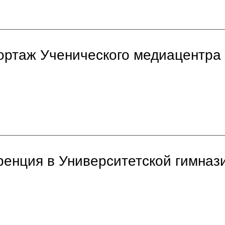
портаж Ученического медиацентра
ренция в Университетской гимназ