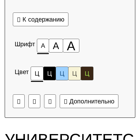
К содержанию
А
Шрифт
А
А
Цвет
Ц
Ц
Ц
Ц
Ц
Дополнительно
УНИВЕРСИТЕТС